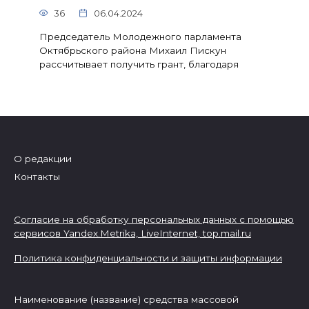
36
06.04.2024
Председатель Молодежного парламента
Октябрьского района Михаил Пискун
рассчитывает получить грант, благодаря
О редакции
Контакты
Согласие на обработку персональных данных с помощью
сервисов Yandex.Metrika, LiveInternet,
top.mail.ru
Политика конфиденциальности и защиты информации
Наименование (название) средства массовой