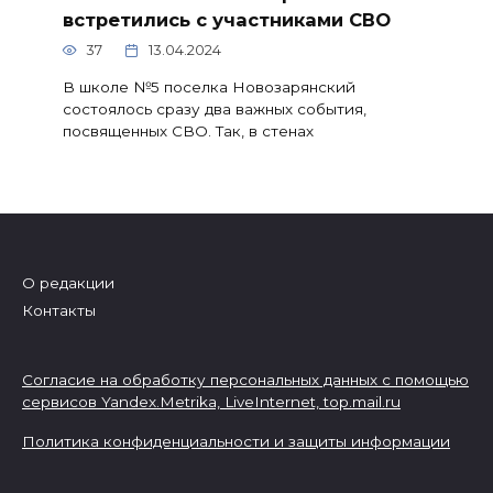
встретились с участниками СВО
37
13.04.2024
В школе №5 поселка Новозарянский
состоялось сразу два важных события,
посвященных СВО. Так, в стенах
О редакции
Контакты
Согласие на обработку персональных данных с помощью
сервисов Yandex.Metrika, LiveInternet,
top.mail.ru
Политика конфиденциальности и защиты информации