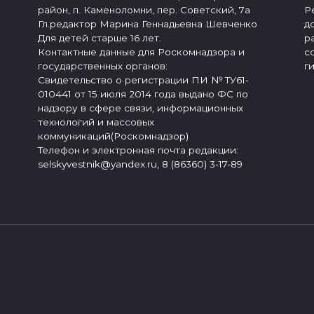
район, п. Каменоломни, пер. Советский, 7а
Р
Гл.редактор Марина Геннадьевна Шевченко
д
Для детей старше 16 лет.
р
Контактные данные для Роскомнадзора и
с
государственных органов:
г
Свидетельство о регистрации ПИ № ТУ61-
010441 от 15 июля 2014 года выдано ФС по
надзору в сфере связи, информационных
технологий и массовых
коммуникаций(Роскомнадзор)
Телефон и электронная почта редакции:
selskyvestnik@yandex.ru, 8 (86360) 3-17-89