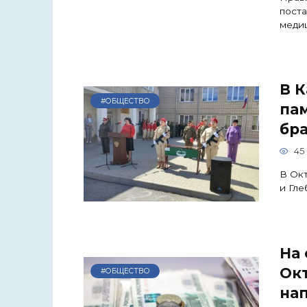
поста
меди
В К
#ОБЩЕСТВО
па
бр
45
В Окт
и Гле
На
Окт
#ОБЩЕСТВО
нап