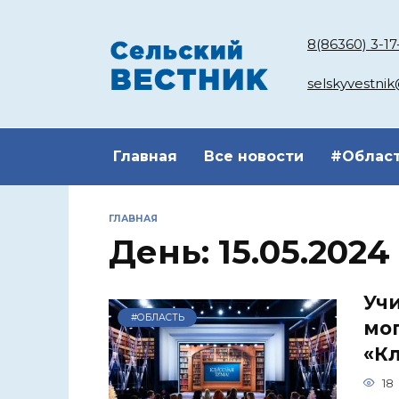
Перейти
к
8(86360) 3-17
содержанию
selskyvestni
Главная
Все новости
#Облас
ГЛАВНАЯ
День:
15.05.2024
Учи
#ОБЛАСТЬ
мог
«Кл
18