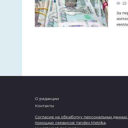
22
За пе
жител
милли
О редакции
Контакты
Согласие на обработку персональных данных
помощью сервисов Yandex.Metrika,