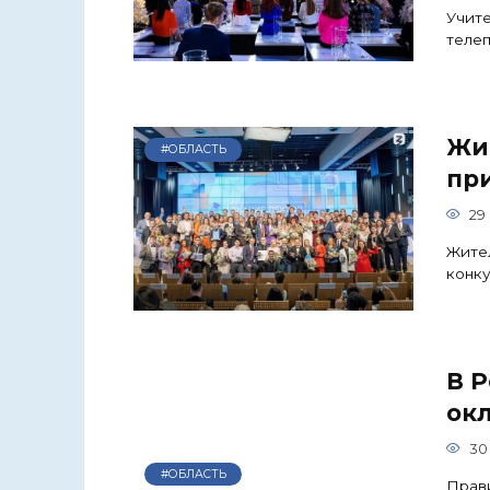
Учите
телеп
Жи
#ОБЛАСТЬ
пр
29
Жител
конку
В Р
ок
30
#ОБЛАСТЬ
Прав