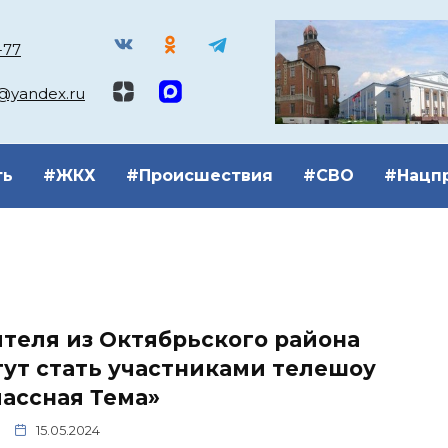
-77
k@yandex.ru
ть
#ЖКХ
#Происшествия
#СВО
#Нацп
теля из Октябрьского района
ут стать участниками телешоу
ассная Тема»
15.05.2024