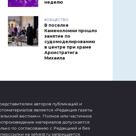
неделю
#ОБЩЕСТВО
В поселке
Каменоломни прошло
занятие по
судомоделированию
в центре при храме
Архистратига
Михаила
редставителем авторов публикаций и
отоматериалов является «Редакция газеты
Сельский вестник»». Полное или частичное
оспроизведение материалов допускается
олько по согласованию с Редакцией и без
иперссылки на selvest.ru запрещается.