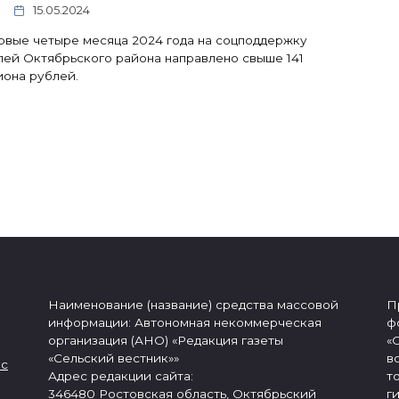
15.05.2024
рвые четыре месяца 2024 года на соцподдержку
ей Октябрьского района направлено свыше 141
она рублей.
Наименование (название) средства массовой
П
информации: Автономная некоммерческая
ф
организация (АНО) «Редакция газеты
«
«Сельский вестник»»
в
 с
Адрес редакции сайта:
т
346480 Ростовская область, Октябрьский
г