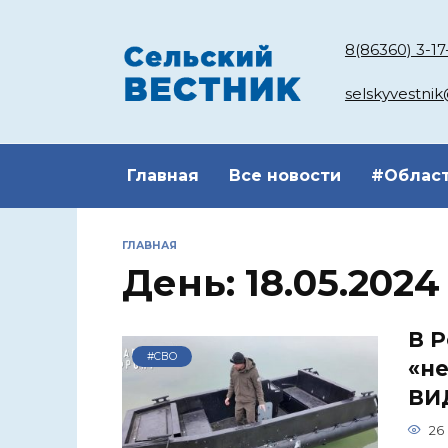
Перейти
к
8(86360) 3-17
содержанию
selskyvestni
Главная
Все новости
#Облас
ГЛАВНАЯ
День:
18.05.2024
В 
#СВО
«н
ВИ
26