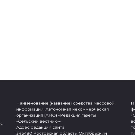
Наименование (название) средства массовой
П
информации: Автономная некоммерческая
ф
организация (АНО) «Редакция газеты
«
«Сельский вестник»»
в
 с
Адрес редакции сайта:
т
346480 Ростовская область, Октябрьский
г