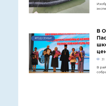
Изоб
экспе
В 
Пас
#ГОД СЕМЬИ
шк
це
31
В рай
собра