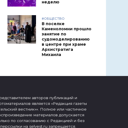
неделю
#ОБЩЕСТВО
В поселке
Каменоломни прошло
занятие по
судомоделированию
в центре при храме
Архистратига
Михаила
редставителем авторов публикаций и
отоматериалов является «Редакция газеты
Сельский вестник»». Полное или частичное
оспроизведение материалов допускается
олько по согласованию с Редакцией и без
иперссылки на selvest.ru запрещается.