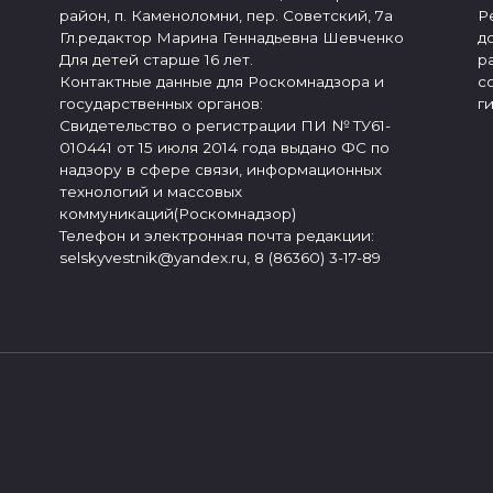
район, п. Каменоломни, пер. Советский, 7а
Р
Гл.редактор Марина Геннадьевна Шевченко
д
Для детей старше 16 лет.
р
Контактные данные для Роскомнадзора и
с
государственных органов:
г
Свидетельство о регистрации ПИ № ТУ61-
010441 от 15 июля 2014 года выдано ФС по
надзору в сфере связи, информационных
технологий и массовых
коммуникаций(Роскомнадзор)
Телефон и электронная почта редакции:
selskyvestnik@yandex.ru, 8 (86360) 3-17-89