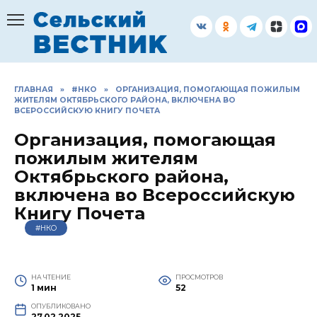
Перейти
к
содержанию
ГЛАВНАЯ
»
#НКО
»
ОРГАНИЗАЦИЯ, ПОМОГАЮЩАЯ ПОЖИЛЫМ
ЖИТЕЛЯМ ОКТЯБРЬСКОГО РАЙОНА, ВКЛЮЧЕНА ВО
ВСЕРОССИЙСКУЮ КНИГУ ПОЧЕТА
Организация, помогающая
пожилым жителям
Октябрьского района,
включена во Всероссийскую
Книгу Почета
#НКО
НА ЧТЕНИЕ
ПРОСМОТРОВ
1 мин
52
ОПУБЛИКОВАНО
27.02.2025