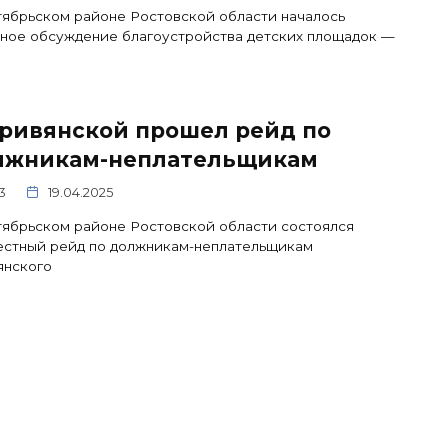
ябрьском районе Ростовской области началось
ное обсуждение благоустройства детских площадок —
Кривянской прошел рейд по
лжникам-неплательщикам
3
19.04.2025
ябрьском районе Ростовской области состоялся
естный рейд по должникам-неплательщикам
янского