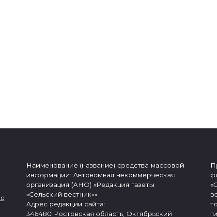
Наименование (название) средства массовой
П
информации: Автономная некоммерческая
ф
организация (АНО) «Редакция газеты
«
«Сельский вестник»»
в
 с
Адрес редакции сайта:
т
346480 Ростовская область, Октябрьский
г