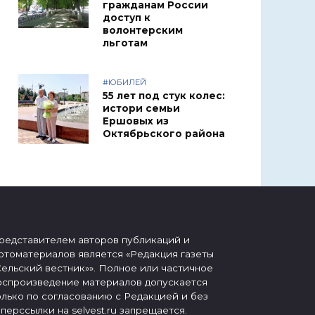
гражданам России
доступ к
волонтерским
льготам
#ЮБИЛЕЙ
55 лет под стук колес:
истори семьи
Ершовых из
Октябрьского района
редставителем авторов публикаций и
отоматериалов является «Редакция газеты
Сельский вестник»». Полное или частичное
оспроизведение материалов допускается
олько по согласованию с Редакцией и без
иперссылки на selvest.ru запрещается.