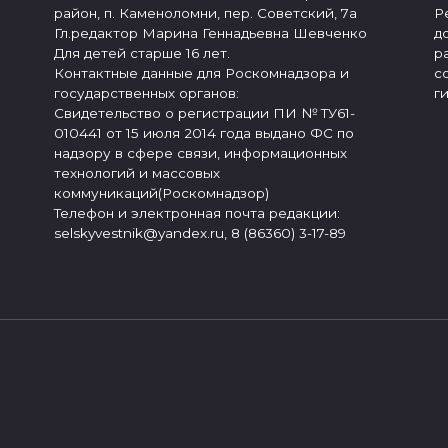
район, п. Каменоломни, пер. Советский, 7а
Р
Гл.редактор Марина Геннадьевна Шевченко
д
Для детей старше 16 лет.
р
Контактные данные для Роскомнадзора и
с
государственных органов:
г
Свидетельство о регистрации ПИ № ТУ61-
010441 от 15 июля 2014 года выдано ФС по
надзору в сфере связи, информационных
технологий и массовых
коммуникаций(Роскомнадзор)
Телефон и электронная почта редакции:
selskyvestnik@yandex.ru, 8 (86360) 3-17-89