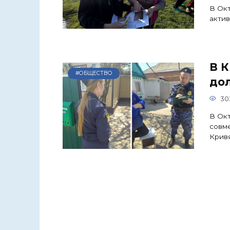
В Окт
актив
В 
#ОБЩЕСТВО
до
30
В Окт
совм
Крив