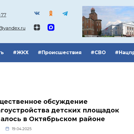
-77
k@yandex.ru
ть
#ЖКХ
#Происшествия
#СВО
#Нацп
щественное обсуждение
агоустройства детских площадок
алось в Октябрьском районе
19.04.2025