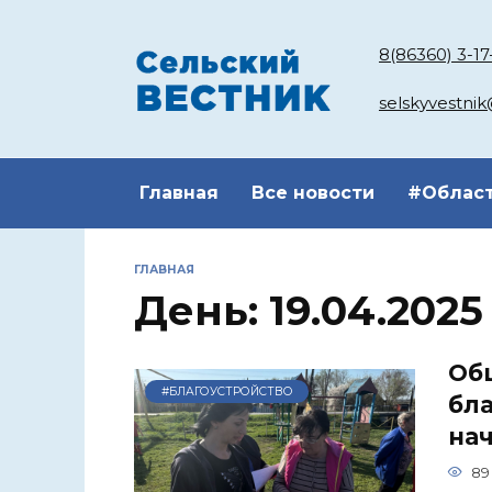
Перейти
к
8(86360) 3-17
содержанию
selskyvestni
Главная
Все новости
#Облас
ГЛАВНАЯ
День:
19.04.2025
Об
#БЛАГОУСТРОЙСТВО
бл
нач
89