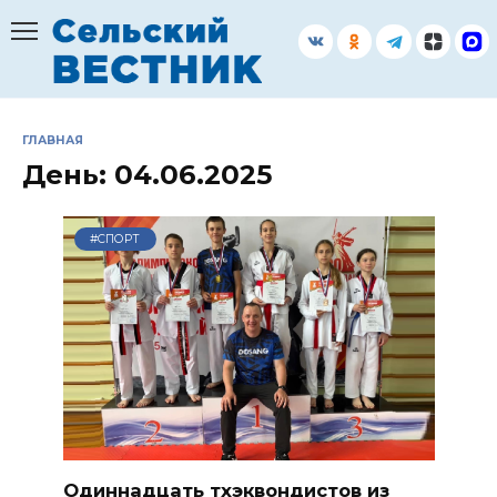
Перейти
к
содержанию
ГЛАВНАЯ
День:
04.06.2025
#СПОРТ
Одиннадцать тхэквондистов из