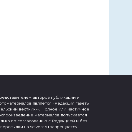
редставителем авторов публикаций и
отоматериалов является «Редакция газеты
Сельский вестник»». Полное или частичное
оспроизведение материалов допускается
олько по согласованию с Редакцией и без
иперссылки на selvest.ru запрещается.