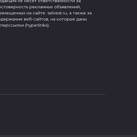
едакция не несет ответственности за
остоверность рекламных объявлений,
азмещенных на сайте: selvest.ru, а также за
одержание веб-сайтов, на которые даны
иперссылки (hyperlinks).