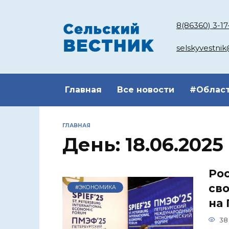
Перейти
к
8(86360) 3-17
содержанию
selskyvestni
Главная
Все новости
#Облас
ГЛАВНАЯ
День:
18.06.2025
Рос
св
#ЭКОНОМИКА
на
38