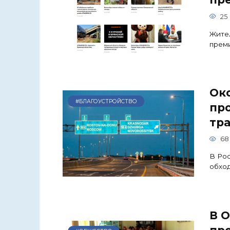
25
Жите
прем
Ок
#БЛАГОУСТРОЙСТВО
пр
тра
68
В Рос
обход
В О