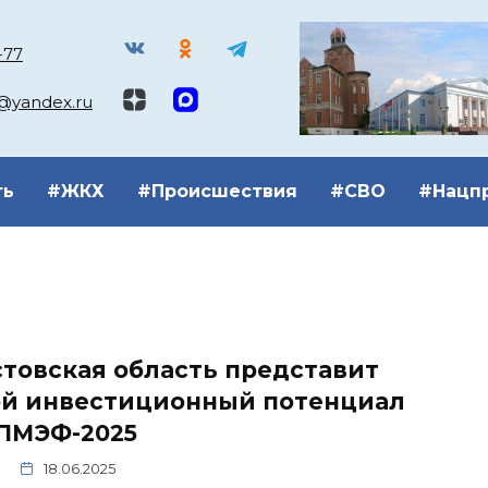
-77
k@yandex.ru
ть
#ЖКХ
#Происшествия
#СВО
#Нацп
товская область представит
ой инвестиционный потенциал
 ПМЭФ-2025
18.06.2025