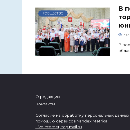
В 
#ОБЩЕСТВО
то
юн
97
В по
облас
О редакции
Контакты
Согласие на обработку персональных данных
помощью сервисов Yandex.Metrika,
LiveInternet,
top.mail.ru