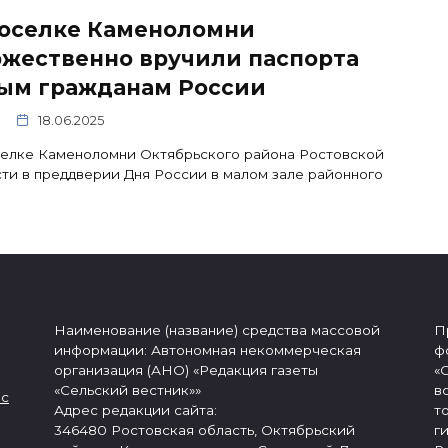
поселке Каменоломни
ржественно вручили паспорта
ым гражданам России
18.06.2025
селке Каменоломни Октябрьского района Ростовской
ти в преддверии Дня России в малом зале районного
Наименование (название) средства массовой
П
информации: Автономная некоммерческая
ф
организация (АНО) «Редакция газеты
«
«Сельский вестник»»
в
 с
Адрес редакции сайта:
т
346480 Ростовская область, Октябрьский
г