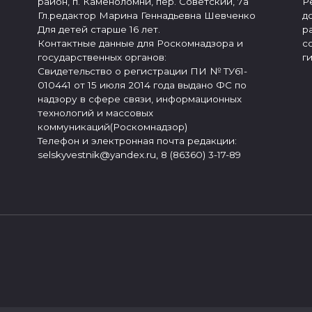
район, п. Каменоломни, пер. Советский, 7а
Р
Гл.редактор Марина Геннадьевна Шевченко
д
Для детей старше 16 лет.
р
Контактные данные для Роскомнадзора и
с
государственных органов:
г
Свидетельство о регистрации ПИ № ТУ61-
010441 от 15 июля 2014 года выдано ФС по
надзору в сфере связи, информационных
технологий и массовых
коммуникаций(Роскомнадзор)
Телефон и электронная почта редакции:
selskyvestnik@yandex.ru, 8 (86360) 3-17-89