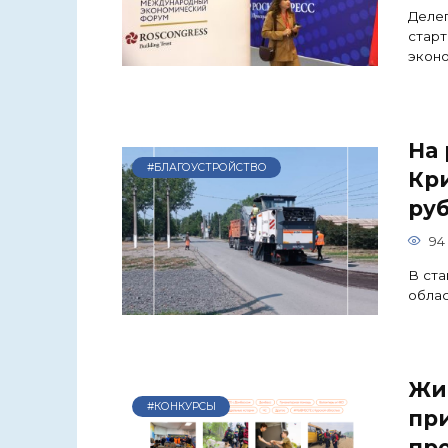
Делег
старт
экон
На 
#БЛАГОУСТРОЙСТВО
Кри
ру
94
В ста
облас
Жи
#КОНКУРСЫ
пр
пр