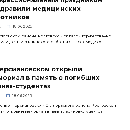
офессиональным праздником
здравили медицинских
ботников
2
18.06.2025
тябрьском районе Ростовской области торжественно
или День медицинского работника. Всех медиков
Персиановском открыли
мориал в память о погибших
нах-студентах
1
18.06.2025
селке Персиановский Октябрьского района Ростовской
ти открыли мемориал в память воинов-студентов