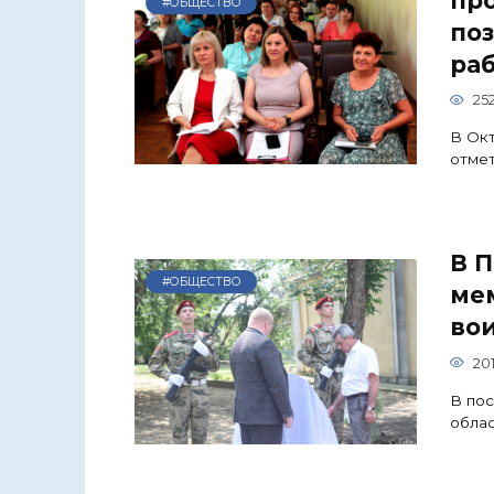
пр
#ОБЩЕСТВО
по
ра
25
В Ок
отмет
В 
#ОБЩЕСТВО
ме
вои
20
В по
облас