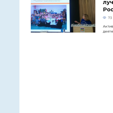
лу
Ро
73
Актив
деяте