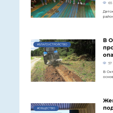
65
Детск
район
В 
#БЛАГОУСТРОЙСТВО
пр
оп
57
В Окт
осно
Же
по
#ОБЩЕСТВО