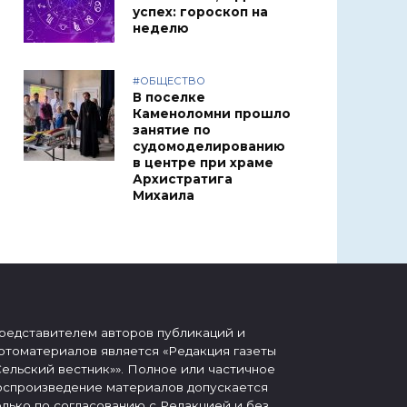
успех: гороскоп на
неделю
#ОБЩЕСТВО
В поселке
Каменоломни прошло
занятие по
судомоделированию
в центре при храме
Архистратига
Михаила
редставителем авторов публикаций и
отоматериалов является «Редакция газеты
Сельский вестник»». Полное или частичное
оспроизведение материалов допускается
олько по согласованию с Редакцией и без