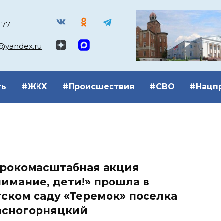
-77
k@yandex.ru
ть
#ЖКХ
#Происшествия
#СВО
#Нацп
рокомасштабная акция
имание, дети!» прошла в
ском саду «Теремок» поселка
асногорняцкий