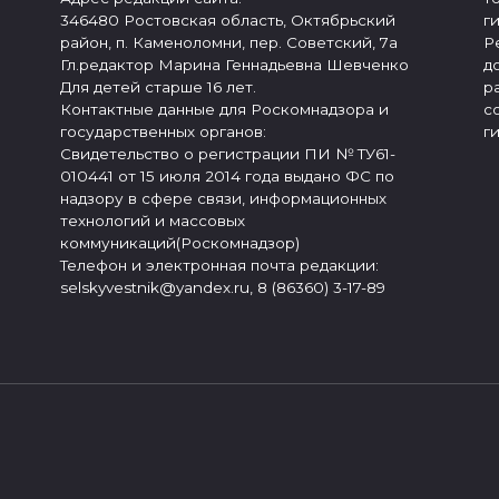
346480 Ростовская область, Октябрьский
г
район, п. Каменоломни, пер. Советский, 7а
Р
Гл.редактор Марина Геннадьевна Шевченко
д
Для детей старше 16 лет.
р
Контактные данные для Роскомнадзора и
с
государственных органов:
г
Свидетельство о регистрации ПИ № ТУ61-
010441 от 15 июля 2014 года выдано ФС по
надзору в сфере связи, информационных
технологий и массовых
коммуникаций(Роскомнадзор)
Телефон и электронная почта редакции:
selskyvestnik@yandex.ru, 8 (86360) 3-17-89