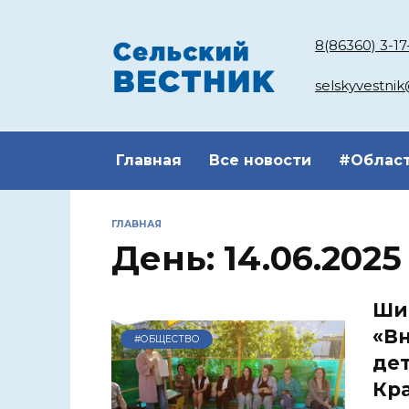
Перейти
к
8(86360) 3-17
содержанию
selskyvestni
Главная
Все новости
#Облас
ГЛАВНАЯ
День:
14.06.2025
Ши
«Вн
#ОБЩЕСТВО
дет
Кр