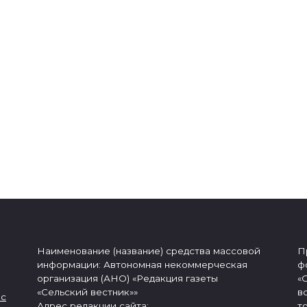
Наименование (название) средства массовой
П
информации: Автономная некоммерческая
ф
организация (АНО) «Редакция газеты
«
«Сельский вестник»»
в
 с
Адрес редакции сайта:
т