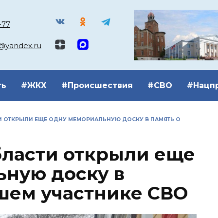
-77
k@yandex.ru
ть
#ЖКХ
#Происшествия
#СВО
#Нацп
И ОТКРЫЛИ ЕЩЕ ОДНУ МЕМОРИАЛЬНУЮ ДОСКУ В ПАМЯТЬ О
бласти открыли еще
ную доску в
шем участнике СВО