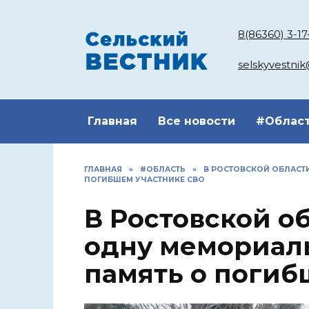
Перейти
к
8(86360) 3-17
содержанию
selskyvestni
Главная
Все новости
#Облас
ГЛАВНАЯ
»
#ОБЛАСТЬ
»
В РОСТОВСКОЙ ОБЛАСТ
ПОГИБШЕМ УЧАСТНИКЕ СВО
В Ростовской о
одну мемориаль
память о погиб