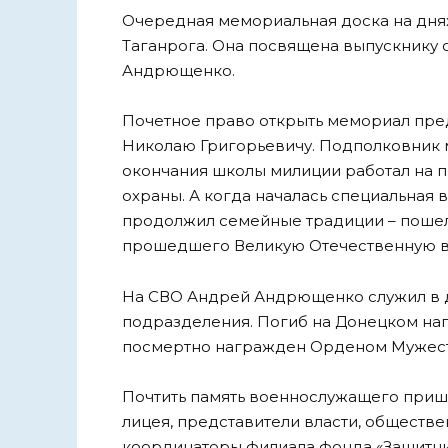
Очередная мемориальная доска на дня
Таганрога. Она посвящена выпускнику
Андрющенко.
Почетное право открыть мемориал пре
Николаю Григорьевичу. Подполковник м
окончания школы милиции работал на 
охраны. А когда началась специальная в
продолжил семейные традиции – пошел 
прошедшего Великую Отечественную в
На СВО Андрей Андрющенко служил в 
подразделения. Погиб на Донецком нап
посмертно награжден Орденом Мужест
Почтить память военнослужащего пришл
лицея, представители власти, обществе
координаторы филиала фонда «Защитник