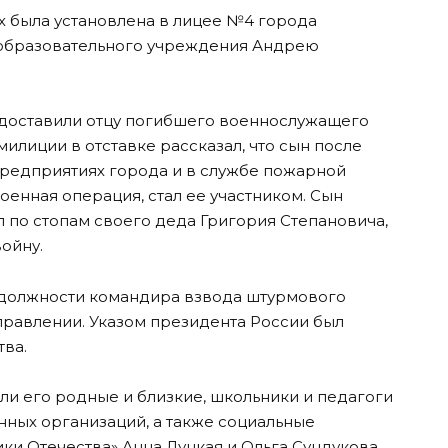
х была установлена в лицее №4 города
 образовательного учреждения Андрею
доставили отцу погибшего военнослужащего
илиции в отставке рассказал, что сын после
предприятиях города и в службе пожарной
оенная операция, стал ее участником. Сын
по стопам своего деда Григория Степановича,
ойну.
должности командира взвода штурмового
равлении. Указом президента России был
ва.
и его родные и близкие, школьники и педагоги
нных организаций, а также социальные
и Отечества» Анна Луцкая и Ольга Сундукова.