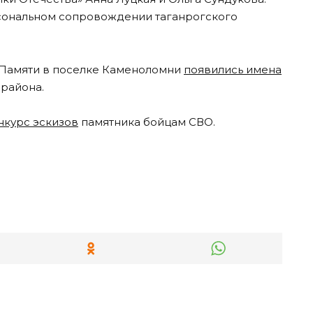
рсональном сопровождении таганрогского
е Памяти в поселке Каменоломни
появились имена
района.
нкурс эскизов
памятника бойцам СВО.