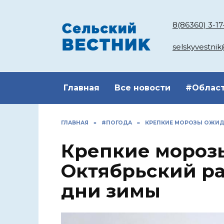
Перейти
к
8(86360) 3-17
содержанию
selskyvestni
Главная
Все новости
#Облас
ГЛАВНАЯ
»
#ПОГОДА
»
КРЕПКИЕ МОРОЗЫ ОЖИД
Крепкие мороз
Октябрьский ра
дни зимы