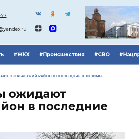
-77
k@yandex.ru
ть
#ЖКХ
#Происшествия
#СВО
#Нацп
АЮТ ОКТЯБРЬСКИЙ РАЙОН В ПОСЛЕДНИЕ ДНИ ЗИМЫ
ы ожидают
йон в последние