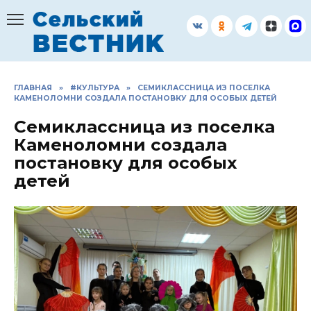
Перейти
к
содержанию
ГЛАВНАЯ
»
#КУЛЬТУРА
»
СЕМИКЛАССНИЦА ИЗ ПОСЕЛКА
КАМЕНОЛОМНИ СОЗДАЛА ПОСТАНОВКУ ДЛЯ ОСОБЫХ ДЕТЕЙ
Семиклассница из поселка
Каменоломни создала
постановку для особых
детей