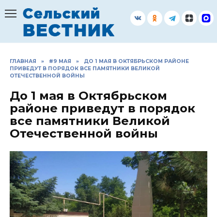
Перейти
к
содержанию
ГЛАВНАЯ
»
#9 МАЯ
»
ДО 1 МАЯ В ОКТЯБРЬСКОМ РАЙОНЕ
ПРИВЕДУТ В ПОРЯДОК ВСЕ ПАМЯТНИКИ ВЕЛИКОЙ
ОТЕЧЕСТВЕННОЙ ВОЙНЫ
До 1 мая в Октябрьском
районе приведут в порядок
все памятники Великой
Отечественной войны