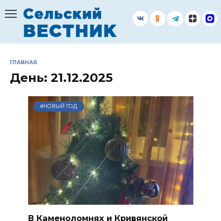
Перейти
к
содержанию
ГЛАВНАЯ
День:
21.12.2025
#НОВЫЙ ГОД
В Каменоломнях и Кривянской