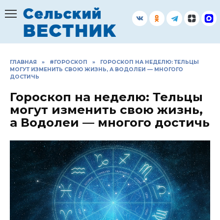
Перейти
к
содержанию
ГЛАВНАЯ
»
#ГОРОСКОП
»
ГОРОСКОП НА НЕДЕЛЮ: ТЕЛЬЦЫ
МОГУТ ИЗМЕНИТЬ СВОЮ ЖИЗНЬ, А ВОДОЛЕИ — МНОГОГО
ДОСТИЧЬ
Гороскоп на неделю: Тельцы
могут изменить свою жизнь,
а Водолеи — многого достичь