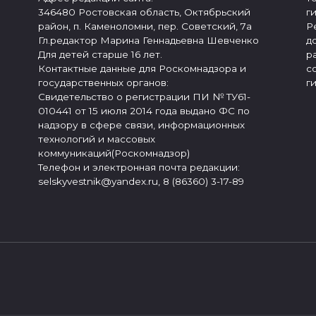
346480 Ростовская область, Октябрьский
г
район, п. Каменоломни, пер. Советский, 7а
Р
Гл.редактор Марина Геннадьевна Шевченко
д
Для детей старше 16 лет.
р
Контактные данные для Роскомнадзора и
с
государственных органов:
г
Свидетельство о регистрации ПИ № ТУ61-
010441 от 15 июля 2014 года выдано ФС по
надзору в сфере связи, информационных
технологий и массовых
коммуникаций(Роскомнадзор)
Телефон и электронная почта редакции:
selskyvestnik@yandex.ru, 8 (86360) 3-17-89