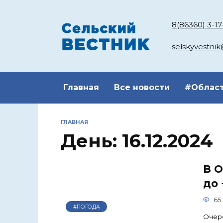
Перейти
к
8(86360) 3-17
содержанию
selskyvestni
Главная
Все новости
#Облас
ГЛАВНАЯ
День:
16.12.2024
В 
до 
65
#ПОГОДА
Очере