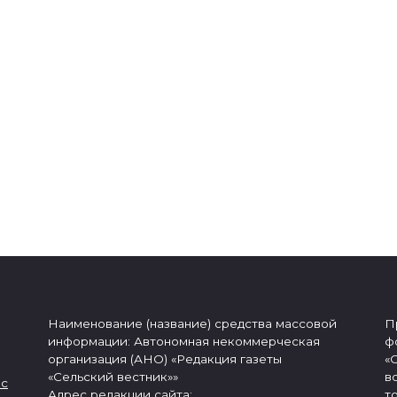
Наименование (название) средства массовой
П
информации: Автономная некоммерческая
ф
организация (АНО) «Редакция газеты
«
«Сельский вестник»»
в
 с
Адрес редакции сайта:
т