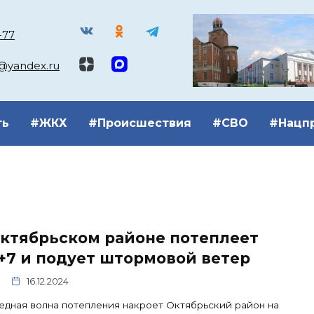
-77
k@yandex.ru
ть
#ЖКХ
#Происшествия
#СВО
#Нацп
Октябрьском районе потеплеет
+7 и подует штормовой ветер
16.12.2024
дная волна потепления накроет Октябрьский район на