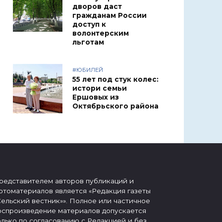
дворов даст
гражданам России
доступ к
волонтерским
льготам
#ЮБИЛЕЙ
55 лет под стук колес:
истори семьи
Ершовых из
Октябрьского района
редставителем авторов публикаций и
отоматериалов является «Редакция газеты
Сельский вестник»». Полное или частичное
оспроизведение материалов допускается
олько по согласованию с Редакцией и без