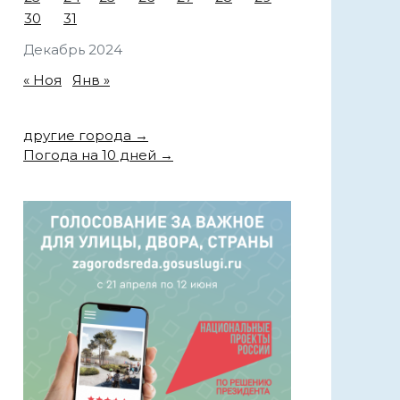
30
31
Декабрь 2024
« Ноя
Янв »
другие города →
Погода на 10 дней →