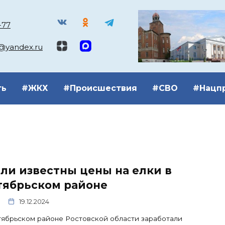
-77
k@yandex.ru
ть
#ЖКХ
#Происшествия
#СВО
#Нацп
ли известны цены на елки в
тябрьском районе
19.12.2024
ябрьском районе Ростовской области заработали