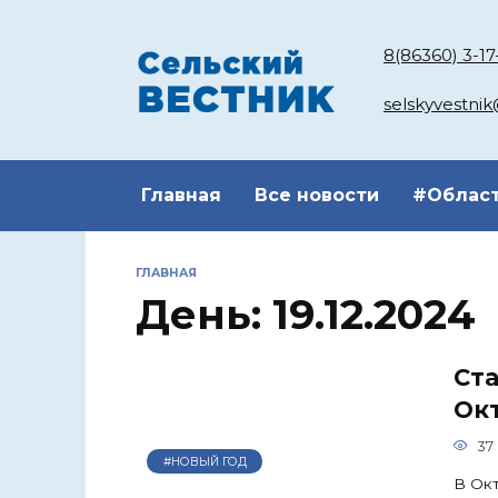
Перейти
к
8(86360) 3-17
содержанию
selskyvestni
Главная
Все новости
#Облас
ГЛАВНАЯ
День:
19.12.2024
Ста
Ок
37
#НОВЫЙ ГОД
В Окт