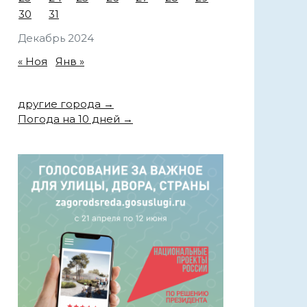
30
31
Декабрь 2024
« Ноя
Янв »
другие города →
Погода на 10 дней →