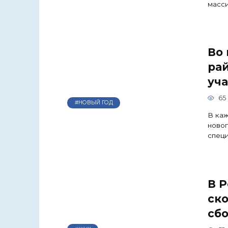
масси
Во 
рай
уч
65
#НОВЫЙ ГОД
В каж
новог
спец
В Р
ск
сбо