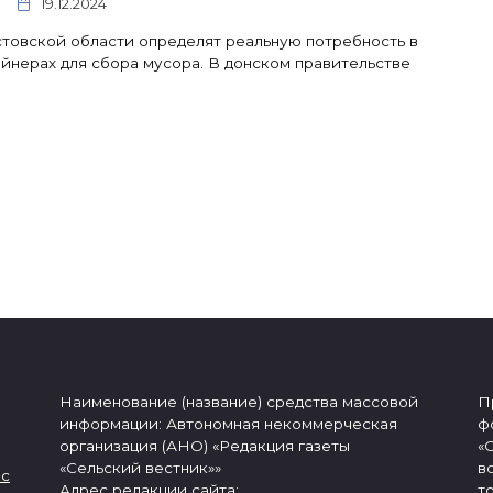
19.12.2024
товской области определят реальную потребность в
йнерах для сбора мусора. В донском правительстве
Наименование (название) средства массовой
П
информации: Автономная некоммерческая
ф
организация (АНО) «Редакция газеты
«
«Сельский вестник»»
в
 с
Адрес редакции сайта:
т