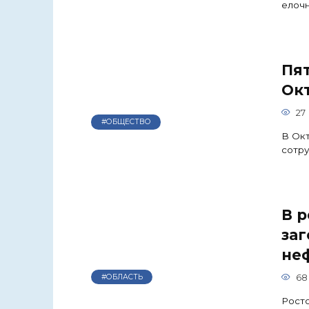
елочн
Пя
Ок
27
#ОБЩЕСТВО
В Окт
сотру
В р
за
не
68
#ОБЛАСТЬ
Росто