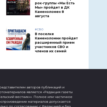
рок-группы «Мы Есть
Мы» пройдет в ДК
Каменоломен 8
августа
#СВО
В поселке
Каменоломни пройдет
расширенный прием
участников СВО и
членов их семей
редставителем авторов публикаций и
отоматериалов является «Редакция газеты
Сельский вестник»». Полное или частичное
оспроизведение материалов допускается
олько по согласованию с Редакцией и без