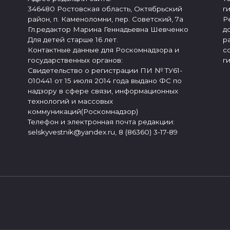
346480 Ростовская область, Октябрьский
г
район, п. Каменоломни, пер. Советский, 7а
Р
Гл.редактор Марина Геннадьевна Шевченко
д
Для детей старше 16 лет.
р
Контактные данные для Роскомнадзора и
с
государственных органов:
г
Свидетельство о регистрации ПИ № ТУ61-
010441 от 15 июля 2014 года выдано ФС по
надзору в сфере связи, информационных
технологий и массовых
коммуникаций(Роскомнадзор)
Телефон и электронная почта редакции:
selskyvestnik@yandex.ru, 8 (86360) 3-17-89