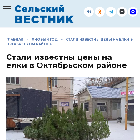
Перейти
к
содержанию
ГЛАВНАЯ
»
#НОВЫЙ ГОД
»
СТАЛИ ИЗВЕСТНЫ ЦЕНЫ НА ЕЛКИ В
ОКТЯБРЬСКОМ РАЙОНЕ
Стали известны цены на
елки в Октябрьском районе