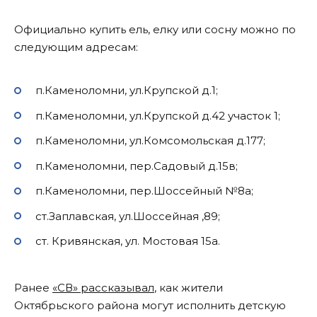
Официально купить ель, елку или сосну можно по
следующим адресам:
п.Каменоломни, ул.Крупской д.1;
п.Каменоломни, ул.Крупской д.42 участок 1;
п.Каменоломни, ул.Комсомольская д.177;
п.Каменоломни, пер.Садовый д.15в;
п.Каменоломни, пер.Шоссейный №8а;
ст.Заплавская, ул.Шоссейная ,89;
ст. Кривянская, ул. Мостовая 15а.
Ранее
«СВ» рассказывал
, как жители
Октябрьского района могут исполнить детскую