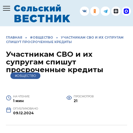
Перейти
к
содержанию
ГЛАВНАЯ
»
#ОБЩЕСТВО
»
УЧАСТНИКАМ СВО И ИХ СУПРУГАМ
СПИШУТ ПРОСРОЧЕННЫЕ КРЕДИТЫ
Участникам СВО и их
супругам спишут
просроченные кредиты
#ОБЩЕСТВО
НА ЧТЕНИЕ
ПРОСМОТРОВ
1 мин
21
ОПУБЛИКОВАНО
09.12.2024