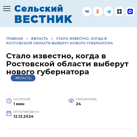
Перейти
к
содержанию
ГЛАВНАЯ
»
#ВЛАСТЬ
»
СТАЛО ИЗВЕСТНО, КОГДА В
РОСТОВСКОЙ ОБЛАСТИ ВЫБЕРУТ НОВОГО ГУБЕРНАТОРА
Стало известно, когда в
Ростовской области выберут
нового губернатора
#ВЛАСТЬ
НА ЧТЕНИЕ
ПРОСМОТРОВ
1 мин
24
ОПУБЛИКОВАНО
12.12.2024