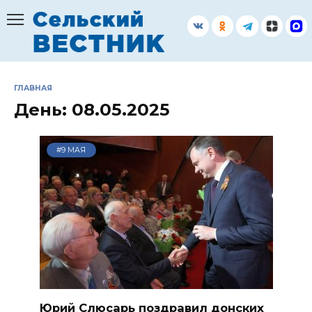
Перейти
к
содержанию
ГЛАВНАЯ
День:
08.05.2025
#9 МАЯ
Юрий Слюсарь поздравил донских